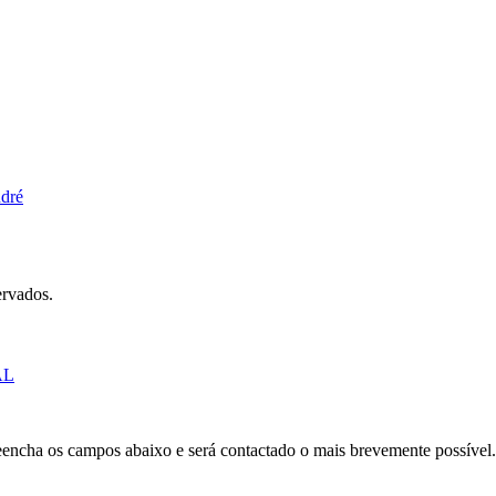
ndré
ervados.
AL
Preencha os campos abaixo e será contactado o mais brevemente possível.