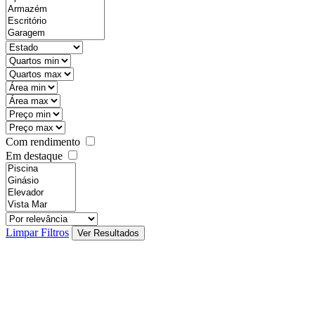
state
mintypo
maxtypo
minarea
maxarea
minprice
maxprice
Com rendimento
Em destaque
features
realestateOrder
Limpar Filtros
Ver Resultados