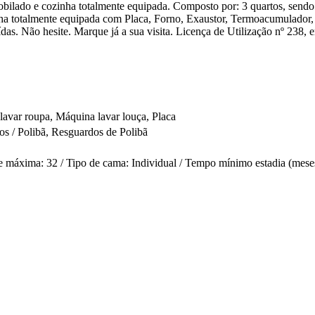
mobilado e cozinha totalmente equipada. Composto por: 3 quartos, sen
zinha totalmente equipada com Placa, Forno, Exaustor, Termoacumulado
as. Não hesite. Marque já a sua visita. Licença de Utilização nº 238
lavar roupa, Máquina lavar louça, Placa
os / Polibã, Resguardos de Polibã
 máxima: 32 / Tipo de cama: Individual / Tempo mínimo estadia (meses): 