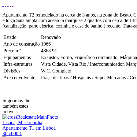
Apartamento T2 remodelado há cerca de 3 anos, na zona do Beato. Co
e loiça Sala ampla com acesso a marquise 2 quartos com cerca de 13m
(canalização, parte elétrica, cozinha e casa de banho ) recente. Trata
Estado
Renovado
Ano de construção
1966
Preço m²
4868.9€
Equipamentos
Exaustor, Forno, Frigorífico combinado, Máquina 
Infra-estruturas
Vista Cidade, Vista Rio / Intercomunicador, Marqu
Divisões
W.C. Completo
Área envolvente
Praça de Taxis / Hospitais / Super Mercados / Cen
Sugerimos-lhe
também estes
imóveis
Lisboa, Misericórdia
Apartamento T1 em Lisboa
365.000 €