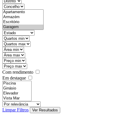
districtId
countyId
types
state
mintypo
maxtypo
minarea
maxarea
minprice
maxprice
Com rendimento
Em destaque
features
realestateOrder
Limpar Filtros
Ver Resultados