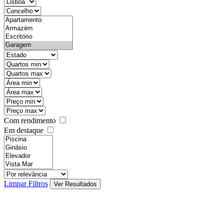
districtId
countyId
types
state
mintypo
maxtypo
minarea
maxarea
minprice
maxprice
Com rendimento
Em destaque
features
realestateOrder
Limpar Filtros
Ver Resultados