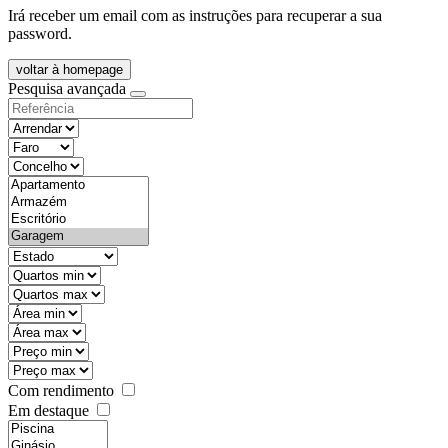
Irá receber um email com as instruções para recuperar a sua
password.
voltar à homepage
Pesquisa avançada
objective
districtId
countyId
types
state
mintypo
maxtypo
minarea
maxarea
minprice
maxprice
Com rendimento
Em destaque
features