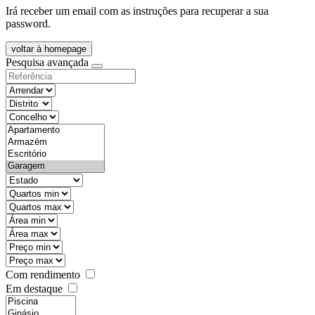
Irá receber um email com as instruções para recuperar a sua
password.
voltar à homepage
Pesquisa avançada
objective
districtId
countyId
types
state
mintypo
maxtypo
minarea
maxarea
minprice
maxprice
Com rendimento
Em destaque
features