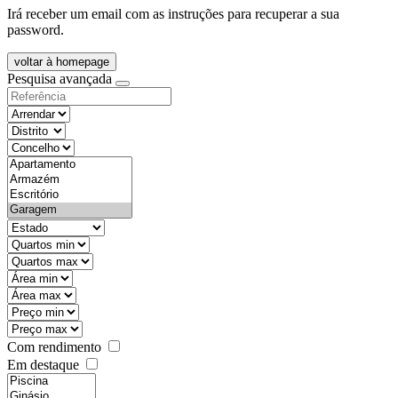
Irá receber um email com as instruções para recuperar a sua
password.
voltar à homepage
Pesquisa avançada
objective
districtId
countyId
types
state
mintypo
maxtypo
minarea
maxarea
minprice
maxprice
Com rendimento
Em destaque
features