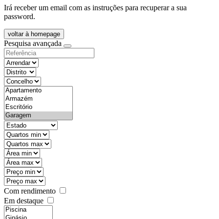
Irá receber um email com as instruções para recuperar a sua
password.
voltar à homepage
Pesquisa avançada
objective
districtId
countyId
types
state
mintypo
maxtypo
minarea
maxarea
minprice
maxprice
Com rendimento
Em destaque
features