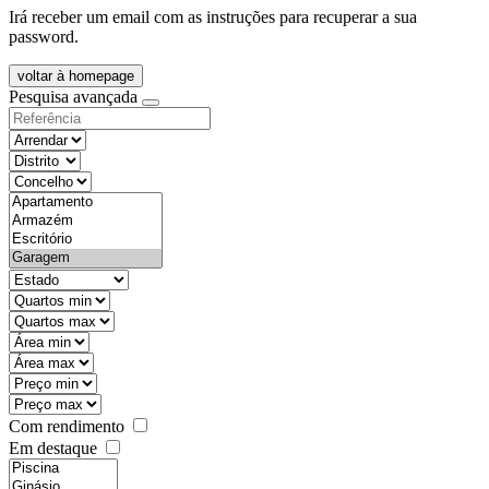
Irá receber um email com as instruções para recuperar a sua
password.
voltar à homepage
Pesquisa avançada
objective
districtId
countyId
types
state
mintypo
maxtypo
minarea
maxarea
minprice
maxprice
Com rendimento
Em destaque
features