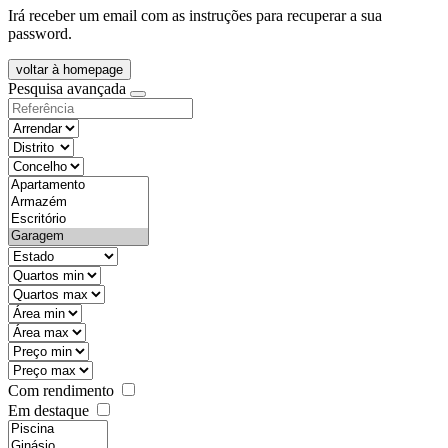
Irá receber um email com as instruções para recuperar a sua
password.
voltar à homepage
Pesquisa avançada
objective
districtId
countyId
types
state
mintypo
maxtypo
minarea
maxarea
minprice
maxprice
Com rendimento
Em destaque
features