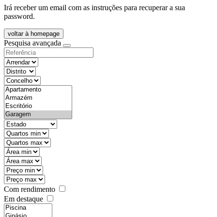
Irá receber um email com as instruções para recuperar a sua
password.
voltar à homepage
Pesquisa avançada
objective
districtId
countyId
types
state
mintypo
maxtypo
minarea
maxarea
minprice
maxprice
Com rendimento
Em destaque
features