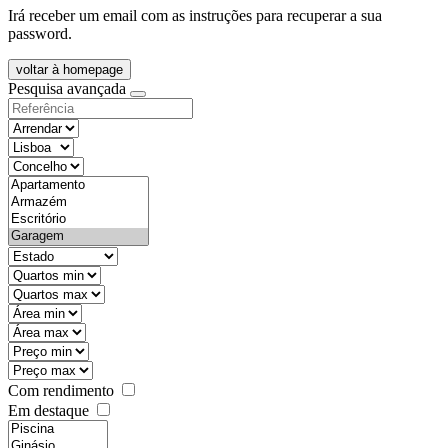
Irá receber um email com as instruções para recuperar a sua
password.
voltar à homepage
Pesquisa avançada
objective
districtId
countyId
types
state
mintypo
maxtypo
minarea
maxarea
minprice
maxprice
Com rendimento
Em destaque
features