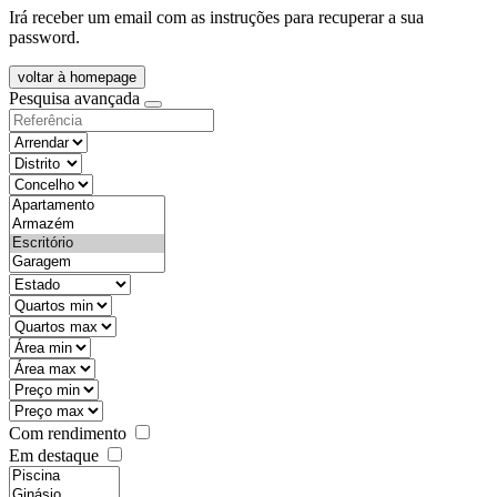
Irá receber um email com as instruções para recuperar a sua
password.
voltar à homepage
Pesquisa avançada
objective
districtId
countyId
types
state
mintypo
maxtypo
minarea
maxarea
minprice
maxprice
Com rendimento
Em destaque
features