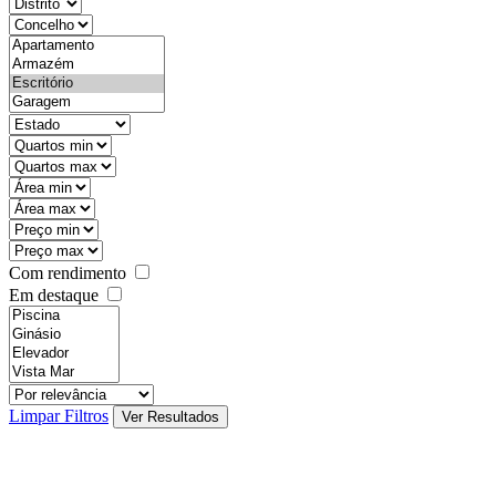
districtId
countyId
types
state
mintypo
maxtypo
minarea
maxarea
minprice
maxprice
Com rendimento
Em destaque
features
realestateOrder
Limpar Filtros
Ver Resultados