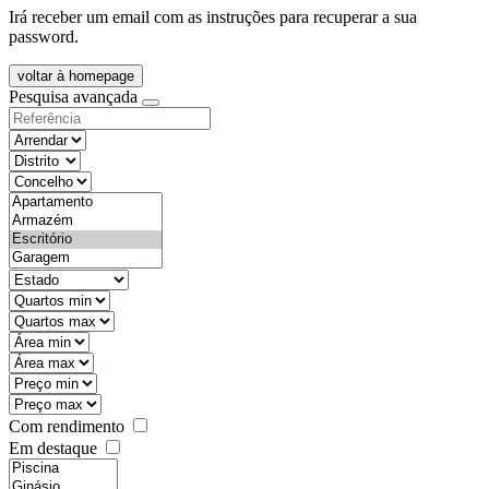
Irá receber um email com as instruções para recuperar a sua
password.
voltar à homepage
Pesquisa avançada
objective
districtId
countyId
types
state
mintypo
maxtypo
minarea
maxarea
minprice
maxprice
Com rendimento
Em destaque
features