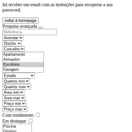
Irá receber um email com as instruções para recuperar a sua
password.
voltar à homepage
Pesquisa avançada
objective
districtId
countyId
types
state
mintypo
maxtypo
minarea
maxarea
minprice
maxprice
Com rendimento
Em destaque
features