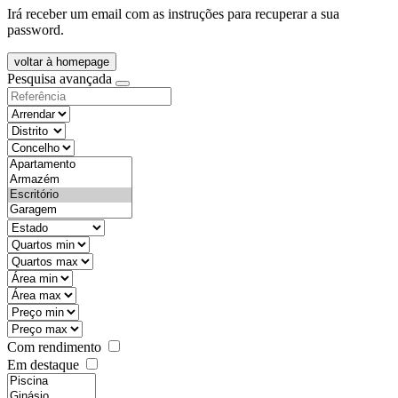
Irá receber um email com as instruções para recuperar a sua
password.
voltar à homepage
Pesquisa avançada
objective
districtId
countyId
types
state
mintypo
maxtypo
minarea
maxarea
minprice
maxprice
Com rendimento
Em destaque
features