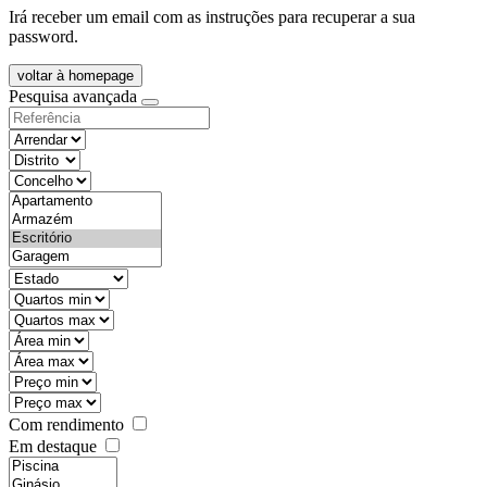
Irá receber um email com as instruções para recuperar a sua
password.
voltar à homepage
Pesquisa avançada
objective
districtId
countyId
types
state
mintypo
maxtypo
minarea
maxarea
minprice
maxprice
Com rendimento
Em destaque
features