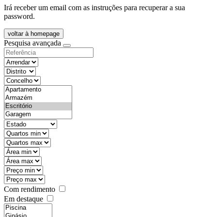
Irá receber um email com as instruções para recuperar a sua
password.
voltar à homepage
Pesquisa avançada
objective
districtId
countyId
types
state
mintypo
maxtypo
minarea
maxarea
minprice
maxprice
Com rendimento
Em destaque
features