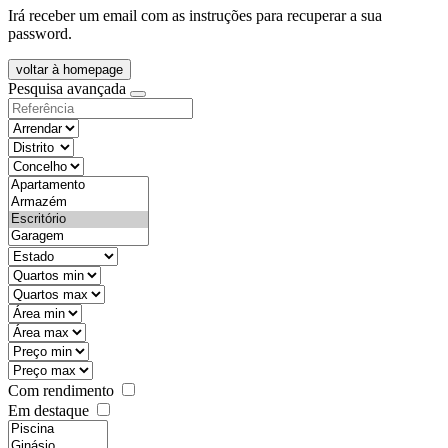
Irá receber um email com as instruções para recuperar a sua
password.
voltar à homepage
Pesquisa avançada
objective
districtId
countyId
types
state
mintypo
maxtypo
minarea
maxarea
minprice
maxprice
Com rendimento
Em destaque
features