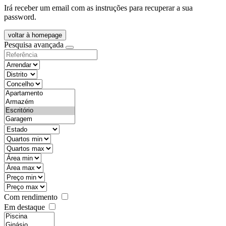
Irá receber um email com as instruções para recuperar a sua
password.
voltar à homepage
Pesquisa avançada
objective
districtId
countyId
types
state
mintypo
maxtypo
minarea
maxarea
minprice
maxprice
Com rendimento
Em destaque
features