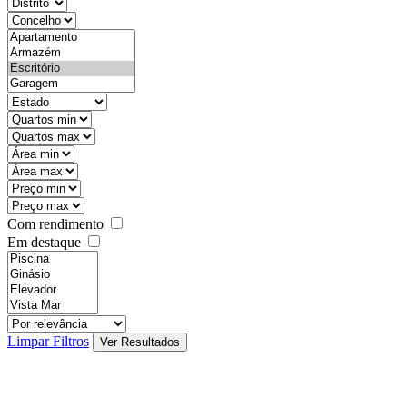
districtId
countyId
types
state
mintypo
maxtypo
minarea
maxarea
minprice
maxprice
Com rendimento
Em destaque
features
realestateOrder
Limpar Filtros
Ver Resultados