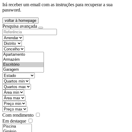
Irá receber um email com as instruções para recuperar a sua
password.
voltar à homepage
Pesquisa avançada
objective
districtId
countyId
types
state
mintypo
maxtypo
minarea
maxarea
minprice
maxprice
Com rendimento
Em destaque
features