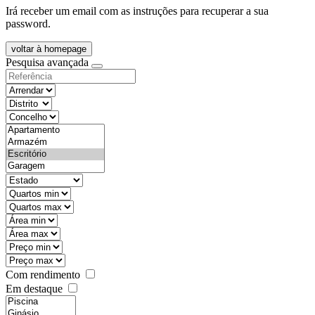
Irá receber um email com as instruções para recuperar a sua
password.
voltar à homepage
Pesquisa avançada
objective
districtId
countyId
types
state
mintypo
maxtypo
minarea
maxarea
minprice
maxprice
Com rendimento
Em destaque
features