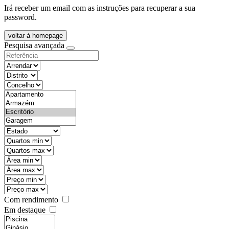
Irá receber um email com as instruções para recuperar a sua
password.
voltar à homepage
Pesquisa avançada
objective
districtId
countyId
types
state
mintypo
maxtypo
minarea
maxarea
minprice
maxprice
Com rendimento
Em destaque
features