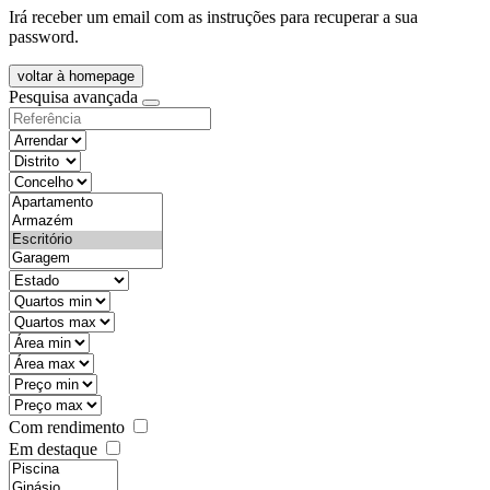
Irá receber um email com as instruções para recuperar a sua
password.
voltar à homepage
Pesquisa avançada
objective
districtId
countyId
types
state
mintypo
maxtypo
minarea
maxarea
minprice
maxprice
Com rendimento
Em destaque
features