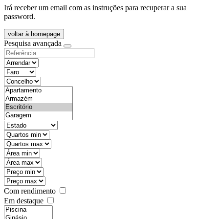
Irá receber um email com as instruções para recuperar a sua
password.
voltar à homepage
Pesquisa avançada
objective
districtId
countyId
types
state
mintypo
maxtypo
minarea
maxarea
minprice
maxprice
Com rendimento
Em destaque
features