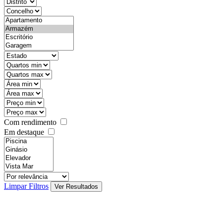
districtId
countyId
types
state
mintypo
maxtypo
minarea
maxarea
minprice
maxprice
Com rendimento
Em destaque
features
realestateOrder
Limpar Filtros
Ver Resultados