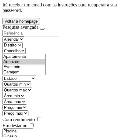
Irá receber um email com as instruções para recuperar a sua
password.
voltar à homepage
Pesquisa avançada
objective
districtId
countyId
types
state
mintypo
maxtypo
minarea
maxarea
minprice
maxprice
Com rendimento
Em destaque
features