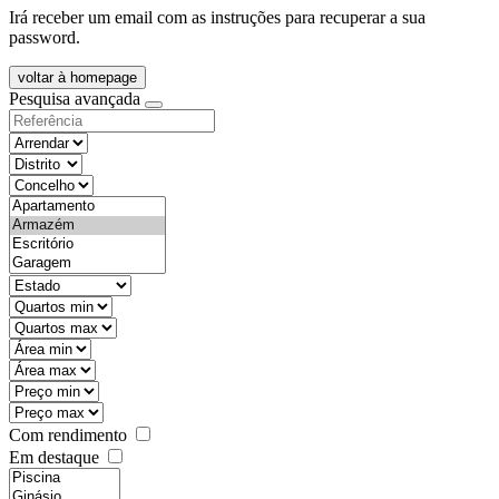
Irá receber um email com as instruções para recuperar a sua
password.
voltar à homepage
Pesquisa avançada
objective
districtId
countyId
types
state
mintypo
maxtypo
minarea
maxarea
minprice
maxprice
Com rendimento
Em destaque
features