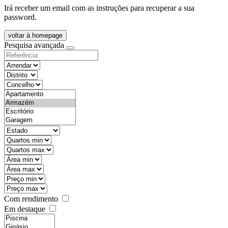
Irá receber um email com as instruções para recuperar a sua
password.
voltar à homepage
Pesquisa avançada
objective
districtId
countyId
types
state
mintypo
maxtypo
minarea
maxarea
minprice
maxprice
Com rendimento
Em destaque
features