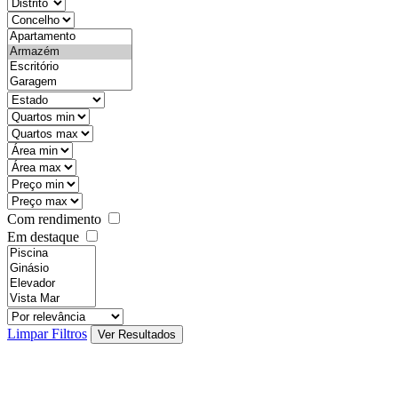
districtId
countyId
types
state
mintypo
maxtypo
minarea
maxarea
minprice
maxprice
Com rendimento
Em destaque
features
realestateOrder
Limpar Filtros
Ver Resultados