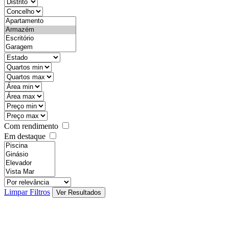
districtId
countyId
types
state
mintypo
maxtypo
minarea
maxarea
minprice
maxprice
Com rendimento
Em destaque
features
realestateOrder
Limpar Filtros
Ver Resultados