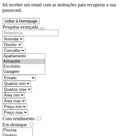
Irá receber um email com as instruções para recuperar a sua
password.
voltar à homepage
Pesquisa avançada
objective
districtId
countyId
types
state
mintypo
maxtypo
minarea
maxarea
minprice
maxprice
Com rendimento
Em destaque
features