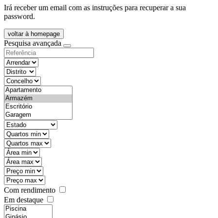
Irá receber um email com as instruções para recuperar a sua
password.
voltar à homepage
Pesquisa avançada
objective
districtId
countyId
types
state
mintypo
maxtypo
minarea
maxarea
minprice
maxprice
Com rendimento
Em destaque
features