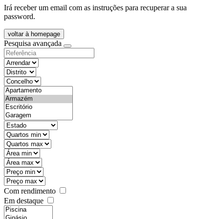
Irá receber um email com as instruções para recuperar a sua
password.
voltar à homepage
Pesquisa avançada
objective
districtId
countyId
types
state
mintypo
maxtypo
minarea
maxarea
minprice
maxprice
Com rendimento
Em destaque
features