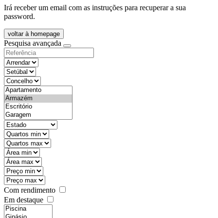
Irá receber um email com as instruções para recuperar a sua
password.
voltar à homepage
Pesquisa avançada
objective
districtId
countyId
types
state
mintypo
maxtypo
minarea
maxarea
minprice
maxprice
Com rendimento
Em destaque
features