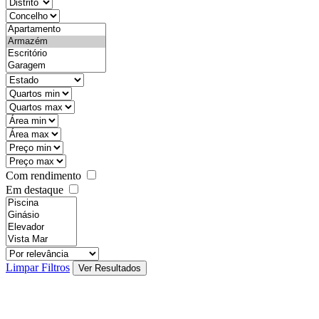
districtId
countyId
types
state
mintypo
maxtypo
minarea
maxarea
minprice
maxprice
Com rendimento
Em destaque
features
realestateOrder
Limpar Filtros
Ver Resultados