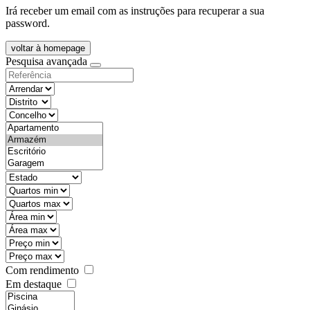
Irá receber um email com as instruções para recuperar a sua
password.
voltar à homepage
Pesquisa avançada
objective
districtId
countyId
types
state
mintypo
maxtypo
minarea
maxarea
minprice
maxprice
Com rendimento
Em destaque
features