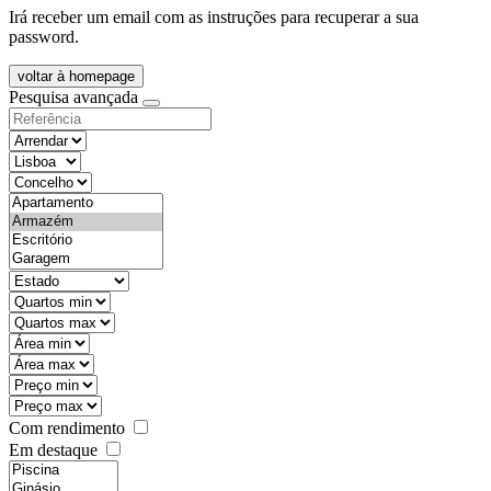
Irá receber um email com as instruções para recuperar a sua
password.
voltar à homepage
Pesquisa avançada
objective
districtId
countyId
types
state
mintypo
maxtypo
minarea
maxarea
minprice
maxprice
Com rendimento
Em destaque
features