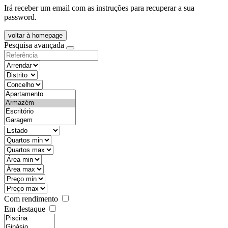
Irá receber um email com as instruções para recuperar a sua
password.
voltar à homepage
Pesquisa avançada
objective
districtId
countyId
types
state
mintypo
maxtypo
minarea
maxarea
minprice
maxprice
Com rendimento
Em destaque
features