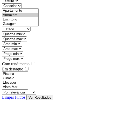
districtId
countyId
types
state
mintypo
maxtypo
minarea
maxarea
minprice
maxprice
Com rendimento
Em destaque
features
realestateOrder
Limpar Filtros
Ver Resultados