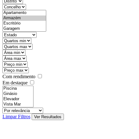
districtId
countyId
types
state
mintypo
maxtypo
minarea
maxarea
minprice
maxprice
Com rendimento
Em destaque
features
realestateOrder
Limpar Filtros
Ver Resultados