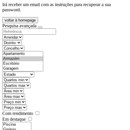
Irá receber um email com as instruções para recuperar a sua
password.
voltar à homepage
Pesquisa avançada
objective
districtId
countyId
types
state
mintypo
maxtypo
minarea
maxarea
minprice
maxprice
Com rendimento
Em destaque
features