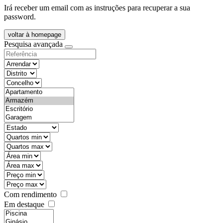
Irá receber um email com as instruções para recuperar a sua
password.
voltar à homepage
Pesquisa avançada
objective
districtId
countyId
types
state
mintypo
maxtypo
minarea
maxarea
minprice
maxprice
Com rendimento
Em destaque
features