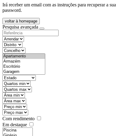
Irá receber um email com as instruções para recuperar a sua
password.
voltar à homepage
Pesquisa avançada
objective
districtId
countyId
types
state
mintypo
maxtypo
minarea
maxarea
minprice
maxprice
Com rendimento
Em destaque
features