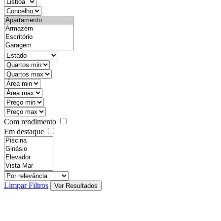
districtId
countyId
types
state
mintypo
maxtypo
minarea
maxarea
minprice
maxprice
Com rendimento
Em destaque
features
realestateOrder
Limpar Filtros
Ver Resultados