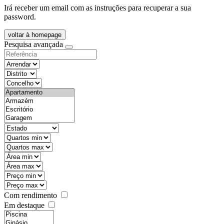
Irá receber um email com as instruções para recuperar a sua
password.
voltar à homepage
Pesquisa avançada
objective
districtId
countyId
types
state
mintypo
maxtypo
minarea
maxarea
minprice
maxprice
Com rendimento
Em destaque
features