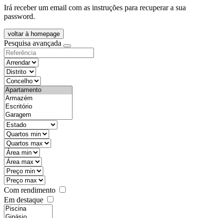
Irá receber um email com as instruções para recuperar a sua
password.
voltar à homepage
Pesquisa avançada
objective
districtId
countyId
types
state
mintypo
maxtypo
minarea
maxarea
minprice
maxprice
Com rendimento
Em destaque
features