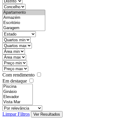
districtId
countyId
types
state
mintypo
maxtypo
minarea
maxarea
minprice
maxprice
Com rendimento
Em destaque
features
realestateOrder
Limpar Filtros
Ver Resultados